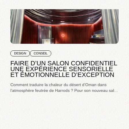
DESIGN
CONSEIL
FAIRE D’UN SALON CONFIDENTIEL
UNE EXPÉRIENCE SENSORIELLE
ET ÉMOTIONNELLE D’EXCEPTION
Comment traduire la chaleur du désert d’Oman dans
l’atmosphère feutrée de Harrods ? Pour son nouveau salon
au sein du mythique grand magasin londonien, Amouage
confie à Héroïne la conception d’un espace ultra-premium
dédié à la haute parfumerie d’expérience. Pensé comme
un refuge sensoriel, ce lieu célèbre l’art de recevoir à la
manière omanaise : une expérience de marque immersive
et émotionnelle, mêlant design, savoir-faire et hospitalité.