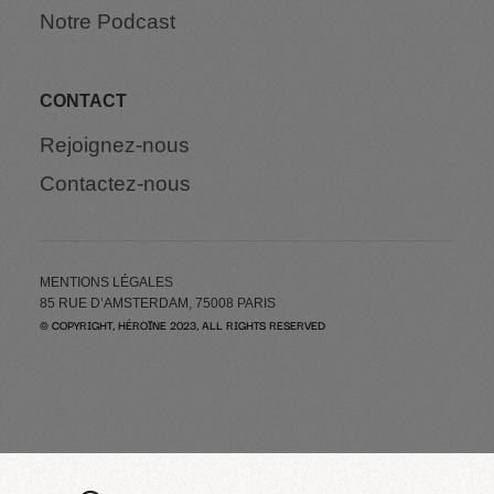
Notre Podcast
CONTACT
Rejoignez-nous
Contactez-nous
MENTIONS LÉGALES
85 RUE D’AMSTERDAM, 75008 PARIS
© COPYRIGHT, HÉROÏNE 2023, ALL RIGHTS RESERVED