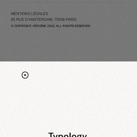
MENTIONS LÉGALES
85 RUE D’AMSTERDAM, 75008 PARIS
© COPYRIGHT, HÉROÏNE 2023, ALL RIGHTS RESERVED