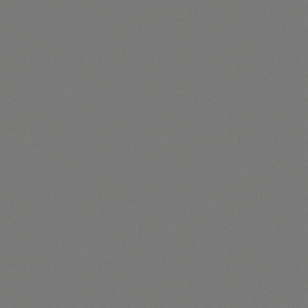
40
%
d'augmentation des prix du luxe dans
certaines catégories.
Source : The $62 billion customer service scared away (Chris
Bucholtz) - Harvard Business Review (Amy Gallo)
EN CHIFFRES
64
%
des clients du luxe se déclarent insatisfaits
de leur expérience d’achat.