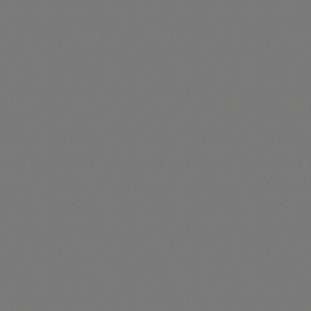
Turning journey gaps into
performance gains
TM
R.O.X.
La méthode R.O.X.™ permet aux marques de
concevoir, piloter et mesurer des expériences
capables de générer de la croissance, de
renforcer
la fidélisation et d’alimenter durablement la
désirabilité.
EN CHIFFRES