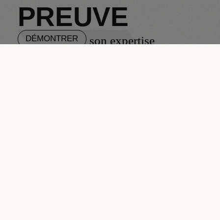
PREUVE
son expertise
DÉMONTRER
et son savoir-faire
OBJECTIF MARQUE
Démontrer l’excellence de la marque.
EXPERTISE
Mettre en scène de façon tangible et
intelligible la proposition de valeur,
l’expertise et les engagements de la
marque.
BÉNÉFICE
Toucher, sentir, voir, poser des questions :
confronter au réel ses attentes et pouvoir
faire le crash test des produits
(performance, matériaux, modes de
productions…).