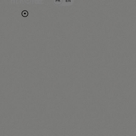
FR
EN
R.O.X.
IS
TM
THE NEW R.O.I.
TM
MÉTHODE R.O.X.