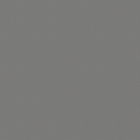
Source : BCG x Altagamma, True-Luxury Global Consumer
Insights
EN CHIFFRES
70
%
des adultes dans le monde déclarent
préférer dépenser pour des expériences
plutôt que pour des biens.
Source: The Future VML Intelligence