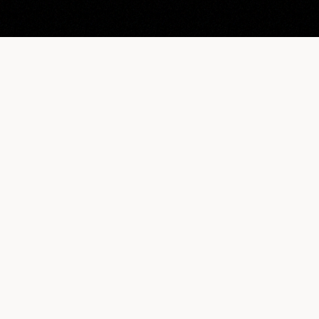
LE JOURNAL DU LUXE
Gucci, Jacquemus, Fred... Prenez votre serviette, on
part à la plage !
EZ SUBJECTIVE, NOTRE MÉDIA
URCES
CONTACT