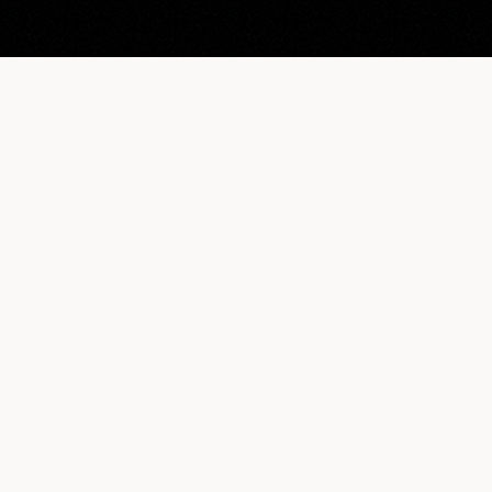
CB NEWS
Le magasin de demain doit être pensé comme un
média
REJOIGN
NOS CONVICTIONS
NOS RESSO