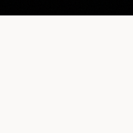
LUXUS+
Quelle expérience client proposer face à la
frustration générée par les stratégies de la rareté ?
FRANÇAIS
ENGLISH
L'AGENCE
NOS RÉALISATIONS