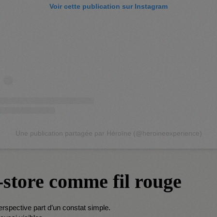
Voir cette publication sur Instagram
Une publication partagée par Héroïne (@heroineexperience)
-store comme fil rouge
erspective part d’un constat simple.