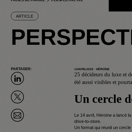
PRISES DE PAROLE
PERSPECTIVE #01
ARTICLE
PERSPECTI
PARTAGER:
14
AVRIL
2026
·
HÉROÏNE
25 décideurs du luxe et de
été aussi visibles et pourt
Un cercle d
Le 14 avril, Héroïne a lancé l
drive-to-store.
Un format qui réunit un cercle 