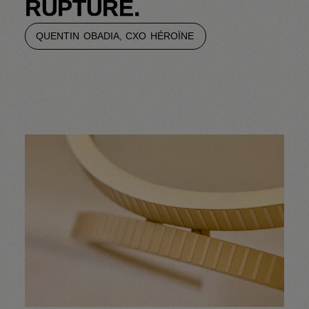
R
U
P
T
U
R
E
.
Q
U
E
N
T
I
N
O
B
A
D
I
A
,
C
X
O
H
É
R
O
Ï
N
E