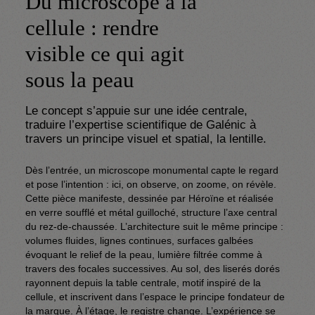
Du microscope à la
cellule : rendre
visible ce qui agit
sous la peau
Le concept s’appuie sur une idée centrale, 
traduire l’expertise scientifique de Galénic à 
travers un principe visuel et spatial, la lentille.
Dès l’entrée, un microscope monumental capte le regard 
et pose l’intention : ici, on observe, on zoome, on révèle. 
Cette pièce manifeste, dessinée par Héroïne et réalisée 
en verre soufflé et métal guilloché, structure l’axe central 
du rez-de-chaussée. L’architecture suit le même principe : 
volumes fluides, lignes continues, surfaces galbées 
évoquant le relief de la peau, lumière filtrée comme à 
travers des focales successives. Au sol, des liserés dorés 
rayonnent depuis la table centrale, motif inspiré de la 
cellule, et inscrivent dans l’espace le principe fondateur de 
la marque. À l’étage, le registre change. L’expérience se 