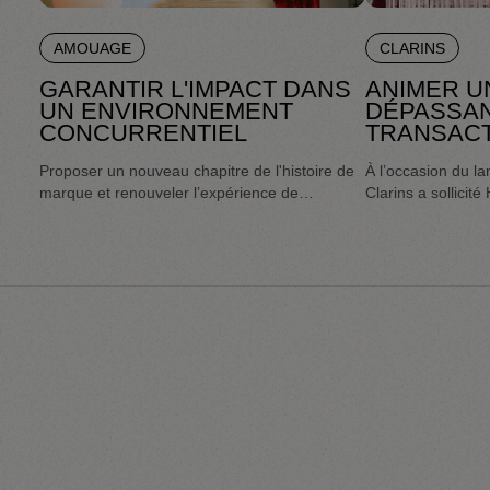
AMOUAGE
CLARINS
GARANTIR L'IMPACT DANS
ANIMER U
UN ENVIRONNEMENT
DÉPASSAN
CONCURRENTIEL
TRANSAC
Proposer un nouveau chapitre de l'histoire de
À l’occasion du l
marque et renouveler l’expérience de
Clarins a sollicit
découverte par un rituel signature pour créer
parcours expérient
un lien émotionnel fort avec le visiteur.
sensoriel et strat