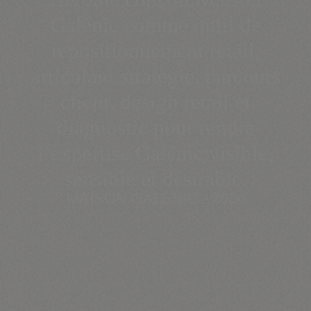
Galénic comme outil de
repositionnement retail,
articulant stratégie, parcours
client, design retail et
diagnostic pour rendre
l’expertise Galénic visible,
sensible et désirable.
MAISON GALÉNIC - 2026