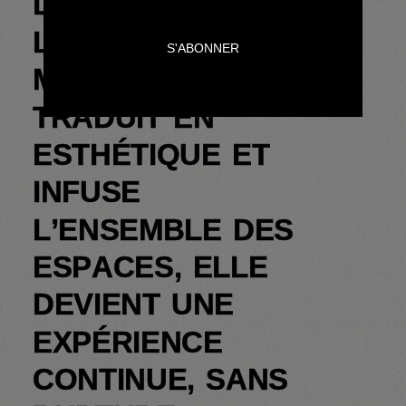
L
O
R
S
Q
U
E
L
’
E
X
P
E
R
T
I
S
E
D
’
U
N
E
M
A
R
Q
U
E
S
E
T
R
A
D
U
I
T
E
N
E
S
T
H
É
T
I
Q
U
E
E
T
I
N
F
U
S
E
L
’
E
N
S
E
M
B
L
E
D
E
S
E
S
P
A
C
E
S
,
E
L
L
E
D
E
V
I
E
N
T
U
N
E
E
X
P
É
R
I
E
N
C
E
C
O
N
T
I
N
U
E
,
S
A
N
S