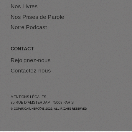
Nos Livres
Nos Prises de Parole
Notre Podcast
CONTACT
Rejoignez-nous
Contactez-nous
MENTIONS LÉGALES
85 RUE D’AMSTERDAM, 75008 PARIS
© COPYRIGHT, HÉROÏNE 2023, ALL RIGHTS RESERVED