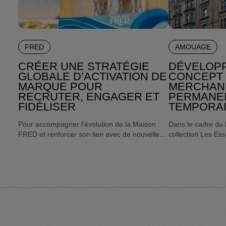
FRED
AMOUAGE
CRÉER UNE STRATÉGIE
DÉVELOP
GLOBALE D’ACTIVATION DE
CONCEPT
MARQUE POUR
MERCHAN
RECRUTER, ENGAGER ET
PERMANE
FIDÉLISER
TEMPORA
Pour accompagner l’évolution de la Maison
Dans le cadre du 
FRED et renforcer son lien avec de nouvelles
collection Les Es
audiences, Héroïne conçoit une stratégie
à Héroïne pour con
d’activation de marque globale et une
d’expression de 
expérience immersive capable d’exprimer
retail permanent 
l’esprit Riviera de la Maison. À travers un pop-
up expérientiel inspiré de la Côte d’Azur,
l’expérience invite les visiteurs à entrer dans
l’univers de la collection Force 10, tout en
créant un espace de rencontre, de découverte
et de partage autour des icônes de la Maison.