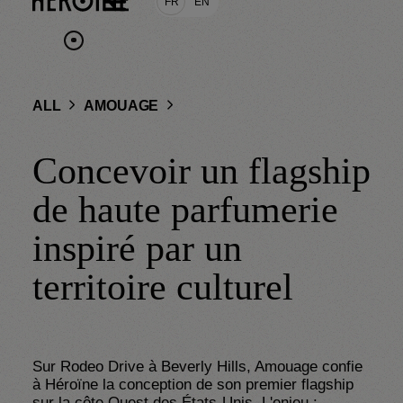
FR
EN
ALL
AMOUAGE
Concevoir un flagship
de haute parfumerie
inspiré par un
territoire culturel
Sur Rodeo Drive à Beverly Hills, Amouage confie 
à Héroïne la conception de son premier flagship 
sur la côte Ouest des États-Unis. L'enjeu : 