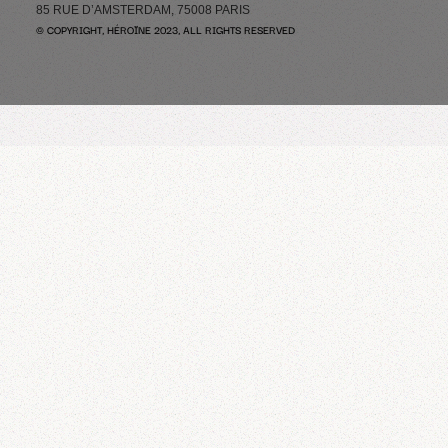
85 RUE D’AMSTERDAM, 75008 PARIS
© COPYRIGHT, HÉROÏNE 2023, ALL RIGHTS RESERVED