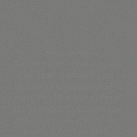
NOTRE SOLUTION
Héroïne conçoit un flagship
de haute parfumerie où
architecture, design retail et
parcours client transforment
les paysages d'Oman en une
expérience de marque au
cœur de Beverly Hills.