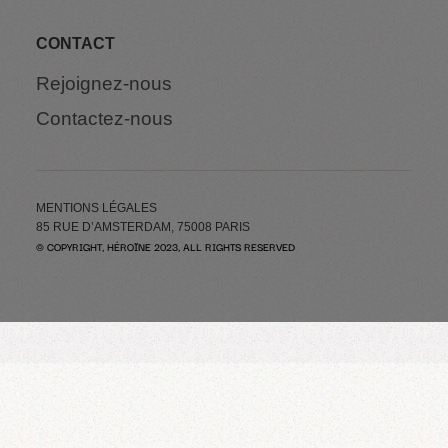
CONTACT
Rejoignez-nous
Contactez-nous
MENTIONS LÉGALES
85 RUE D’AMSTERDAM, 75008 PARIS
© COPYRIGHT, HÉROÏNE 2023, ALL RIGHTS RESERVED