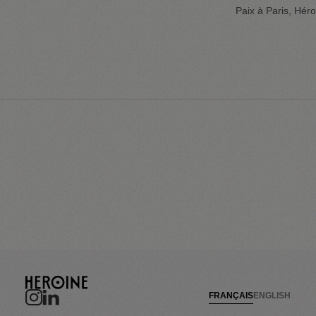
Paix à Paris, Hé
dans sa stratégie 
transformer son hé
flagship beauté pr
parcours client e
FRANÇAIS
ENGLISH