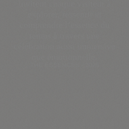
invitent chaque visiteur à
explorer, ressentir et
comprendre l’essence du
temps à travers une
célébration aussi immersive
que émotionnelle.
THE ESSENCES - 2025