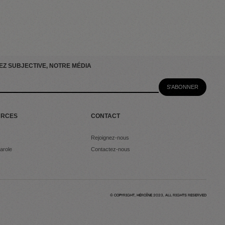
EZ SUBJECTIVE, NOTRE MÉDIA
URCES
CONTACT
Rejoignez-nous
arole
Contactez-nous
© COPYRIGHT, HÉROÏNE 2023, ALL RIGHTS RESERVED