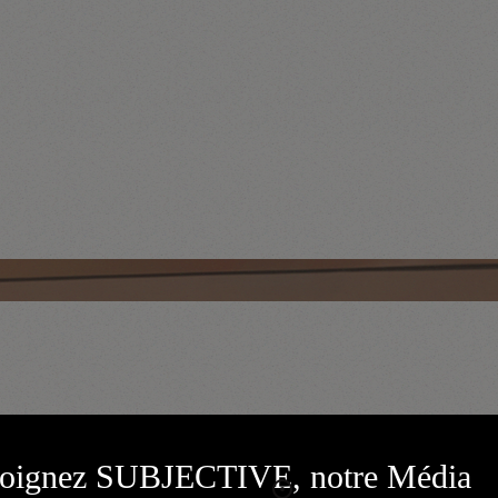
RES PROJETS 
joignez SUBJECTIVE, notre Média