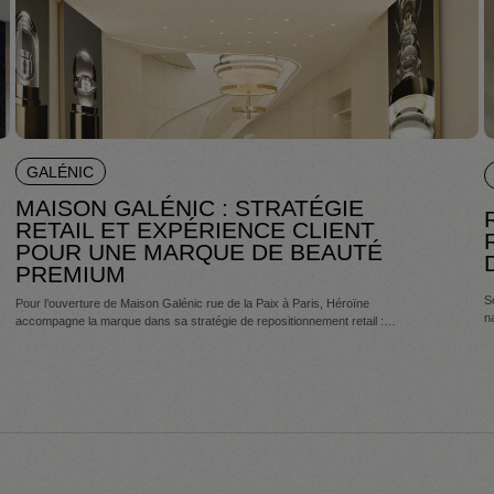
GALÉNIC
MAISON GALÉNIC : STRATÉGIE
RETAIL ET EXPÉRIENCE CLIENT
POUR UNE MARQUE DE BEAUTÉ
PREMIUM
So
Pour l’ouverture de Maison Galénic rue de la Paix à Paris, Héroïne
na
accompagne la marque dans sa stratégie de repositionnement retail :
s
transformer son héritage scientifique en flagship beauté premium, entre
design retail, parcours client et expérience de marque.