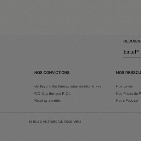
REJOIGN
NOS CONVICTIONS
NOS RESSO
Go beyond the transactional: emotion is key
Nos Livres
R.O.X. is the new R.O.I.
Nos Prises de P
Retail as a media
Notre Podcast
85 RUE D’AMSTERDAM, 75008 PARIS