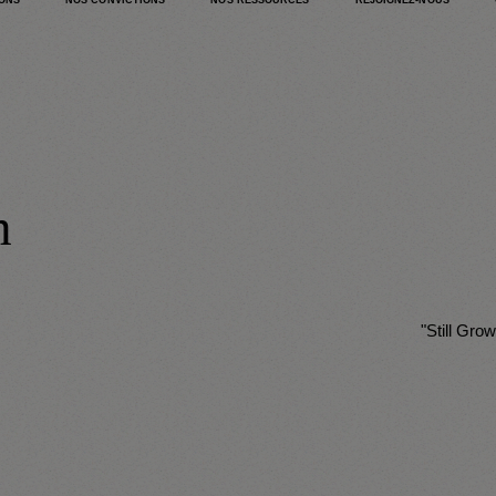
IONS
NOS CONVICTIONS
NOS RESSOURCES
REJOIGNEZ-NOUS
h
"Still Gro