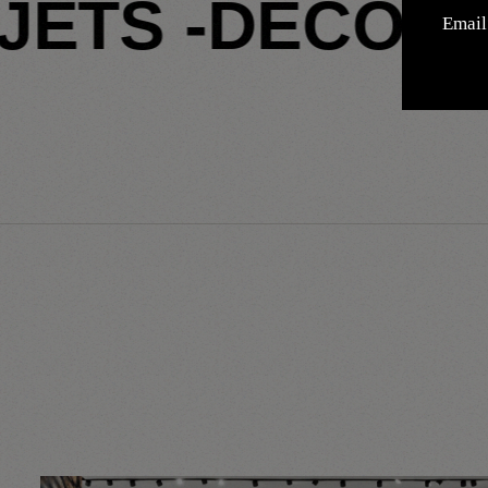
OJETS -
DÉCOU