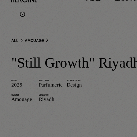
L'AGENCE
NOS RÉALISAT
ALL
AMOUAGE
"Still Growth" Riyad
DATE
SECTEUR
EXPERTISES
2025
Parfumerie
Design
CLIENT
LOCATION
Amouage
Riyadh