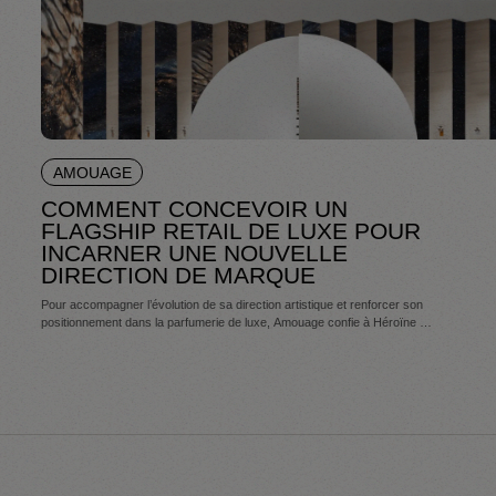
AMOUAGE
COMMENT CONCEVOIR UN
FLAGSHIP RETAIL DE LUXE POUR
INCARNER UNE NOUVELLE
DIRECTION DE MARQUE
Pour accompagner l’évolution de sa direction artistique et renforcer son
positionnement dans la parfumerie de luxe, Amouage confie à Héroïne la
conception d’un flagship retail à Oman. Pensé comme un espace
d’expérience de marque, ce lieu dépasse la fonction de boutique pour
devenir un véritable support de narration. Architecture, parcours client et
mise en scène de la matière s’articulent pour traduire une vision
renouvelée de la Maison et affirmer son rayonnement à l’international.