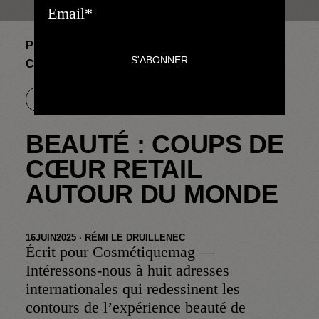
PRISES DE PAROLE
BEAUTÉ : COUPS DE
CŒUR RETAIL AUTOUR DU MONDE
ARTICLE
BEAUTÉ : COUPS DE
CŒUR RETAIL
AUTOUR DU MONDE
16
JUIN
2025
·
RÉMI LE DRUILLENEC
Écrit pour Cosmétiquemag —
Intéressons-nous à huit adresses
internationales qui redessinent les
contours de l’expérience beauté de