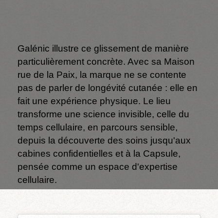
Galénic illustre ce glissement de manière
particulièrement concrète. Avec sa Maison
rue de la Paix, la marque ne se contente
pas de parler de longévité cutanée : elle en
fait une expérience physique. Le lieu
transforme une science invisible, celle du
temps cellulaire, en parcours sensible,
depuis la découverte des soins jusqu'aux
cabines confidentielles et à la Capsule,
pensée comme un espace d'expertise
cellulaire.